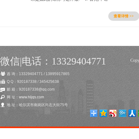
查看详情 >>
微信|电话：13329404771
Cop
咨 询：13329404771 / 13895917865
Q Q：920187338 / 345425638
邮 箱：920187338@qq.com
网 址：
www.hljqs.com
地 址：哈尔滨市南岗区尚志大街75号
网站制作
,
网站建设
,
软件开发
,
app制作
,
app开发
,
空间域名
,
域名注册
,
服务器租用
,
空间租